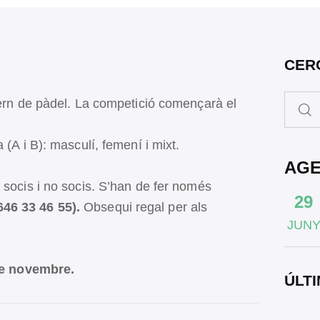
CER
vern de pàdel. La competició començarà el
a (A i B): masculí, femení i mixt.
AG
 socis i no socis. S’han de fer només
29
46 33 46 55).
Obsequi regal per als
JUN
e novembre.
ÚLTI