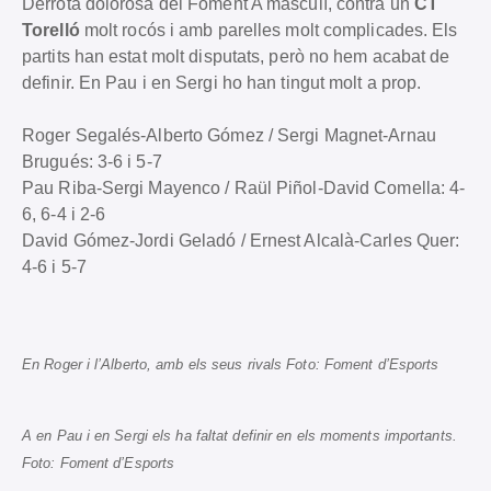
Derrota dolorosa del Foment A masculí, contra un
CT
Torelló
molt rocós i amb parelles molt complicades. Els
partits han estat molt disputats, però no hem acabat de
definir. En Pau i en Sergi ho han tingut molt a prop.
Roger Segalés-Alberto Gómez / Sergi Magnet-Arnau
Brugués: 3-6 i 5-7
Pau Riba-Sergi Mayenco / Raül Piñol-David Comella: 4-
6, 6-4 i 2-6
David Gómez-Jordi Geladó / Ernest Alcalà-Carles Quer:
4-6 i 5-7
En Roger i l’Alberto, amb els seus rivals Foto: Foment d’Esports
A en Pau i en Sergi els ha faltat definir en els moments importants.
Foto: Foment d’Esports