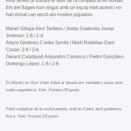
Avui tenien al davant el líder de la competició en solitari.
Els del Bages han vingut amb un equip molt potent i no
han donat cap opció als nostres jugadors.
Manel Gibaja-Xevi Tordera / Josep Soldevila-Josep
Jiménez: 1-6 i 2-6
Arturo Giménez-Carles Sentís / Martí Rodellas-Dani
Casas: 2-6 i 2-6
Gerard Calatayud-Alejandro Carrasco / Pedro González-
Domingo López: 1-6 i 2-6
En Manel i en Xevi s’han trobat al davant uns veritables ossos amb
molta experiència. Foto: Foment d’Esports
Partit complicat de la nostra parella, amb en Carles amb problemes
físics. Foto: Foment d’Esports