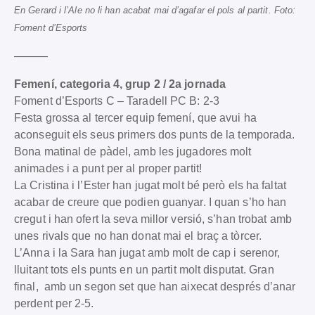
En Gerard i l’Ale no li han acabat mai d’agafar el pols al partit. Foto:
Foment d’Esports
———
Femení, categoria 4, grup 2 / 2a jornada
Foment d’Esports C – Taradell PC B: 2-3
Festa grossa al tercer equip femení, que avui ha
aconseguit els seus primers dos punts de la temporada.
Bona matinal de pàdel, amb les jugadores molt
animades i a punt per al proper partit!
La Cristina i l’Ester han jugat molt bé però els ha faltat
acabar de creure que podien guanyar. I quan s’ho han
cregut i han ofert la seva millor versió, s’han trobat amb
unes rivals que no han donat mai el braç a tòrcer.
L’Anna i la Sara han jugat amb molt de cap i serenor,
lluitant tots els punts en un partit molt disputat. Gran
final, amb un segon set que han aixecat després d’anar
perdent per 2-5.