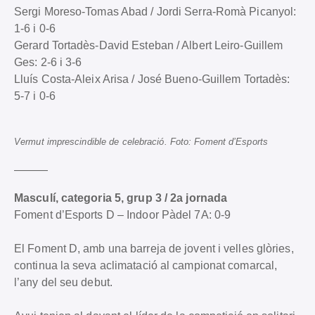
Sergi Moreso-Tomas Abad / Jordi Serra-Romà Picanyol:
1-6 i 0-6
Gerard Tortadès-David Esteban / Albert Leiro-Guillem
Ges: 2-6 i 3-6
Lluís Costa-Aleix Arisa / José Bueno-Guillem Tortadès:
5-7 i 0-6
Vermut imprescindible de celebració. Foto: Foment d’Esports
———
Masculí, categoria 5, grup 3 / 2a jornada
Foment d’Esports D – Indoor Pàdel 7A: 0-9
El Foment D, amb una barreja de jovent i velles glòries,
continua la seva aclimatació al campionat comarcal,
l’any del seu debut.