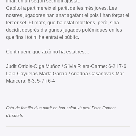
final, en un segon set molt ajustat.
Capítol a part mereix el partit de les més joves. Les
nostres jugadores han anat agafant el pols i han forçat el
tercer set. El matx, que ha estat molt tens, però, s’ha
decidit després d’algunes jugades polèmiques en les
que fins i tot hi ha entrat el públic.
Continuem, que això no ha estat res…
Judit Orriols-Olga Muñoz / Sílvia Riera-Carme: 6-2 i 7-6
Laia Cayuelas-Marta Garcia / Ariadna Casanovas-Mar
Mancera: 6-3, 5-7 i 6-4
Foto de família d’un partit on han saltat xispes! Foto: Foment
d’Esports