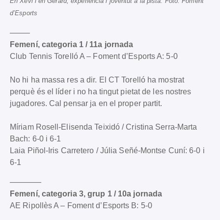
En Xevi i en Gerard, experiència i joventut a la pista. Foto: Foment
d’Esports
——–
Femení, categoria 1 / 11a jornada
Club Tennis Torelló A – Foment d’Esports A: 5-0
No hi ha massa res a dir. El CT Torelló ha mostrat
perquè és el líder i no ha tingut pietat de les nostres
jugadores. Cal pensar ja en el proper partit.
Míriam Rosell-Elisenda Teixidó / Cristina Serra-Marta
Bach: 6-0 i 6-1
Laia Piñol-Iris Carretero / Júlia Señé-Montse Cuní: 6-0 i
6-1
————
Femení, categoria 3, grup 1 / 10a jornada
AE Ripollès A – Foment d’Esports B: 5-0