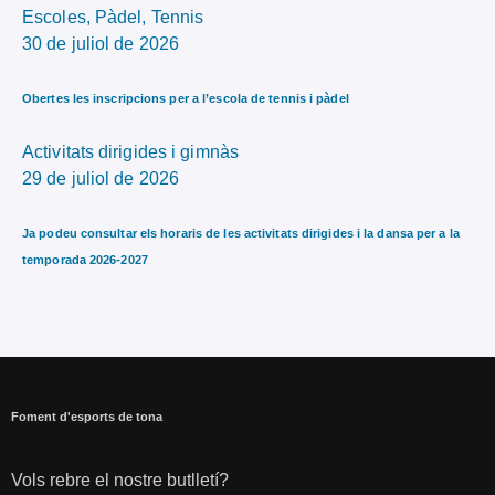
Escoles,
Pàdel,
Tennis
30 de juliol de 2026
Obertes les inscripcions per a l’escola de tennis i pàdel
Activitats dirigides i gimnàs
29 de juliol de 2026
Ja podeu consultar els horaris de les activitats dirigides i la dansa per a la
temporada 2026-2027
Foment d'esports de tona
Vols rebre el nostre butlletí?