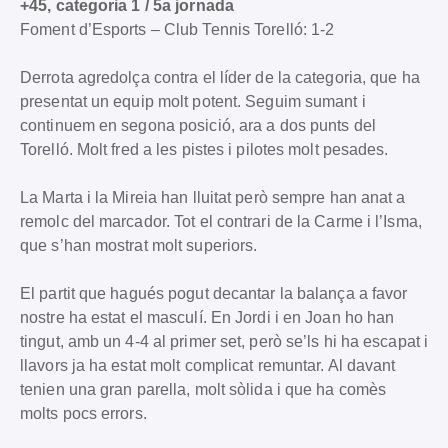
+45, categoria 1 / 5a jornada
Foment d’Esports – Club Tennis Torelló: 1-2
Derrota agredolça contra el líder de la categoria, que ha
presentat un equip molt potent. Seguim sumant i
continuem en segona posició, ara a dos punts del
Torelló. Molt fred a les pistes i pilotes molt pesades.
La Marta i la Mireia han lluitat però sempre han anat a
remolc del marcador. Tot el contrari de la Carme i l’Isma,
que s’han mostrat molt superiors.
El partit que hagués pogut decantar la balança a favor
nostre ha estat el masculí. En Jordi i en Joan ho han
tingut, amb un 4-4 al primer set, però se’ls hi ha escapat i
llavors ja ha estat molt complicat remuntar. Al davant
tenien una gran parella, molt sòlida i que ha comès
molts pocs errors.