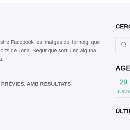
CER
ostre Facebook les imatges del torneig, que
orts de Tona. Segur que sortiu en alguna.
a.
AG
29
 PRÈVIES, AMB RESULTATS
JUN
ÚLTI