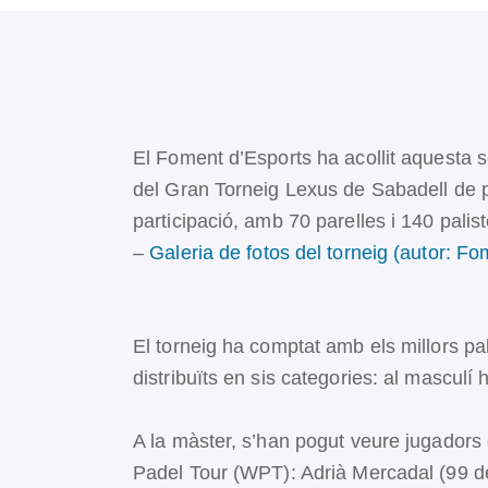
El Foment d’Esports ha acollit aquesta se
del Gran Torneig Lexus de Sabadell de p
participació, amb 70 parelles i 140 palist
–
Galeria de fotos del torneig (autor: F
El torneig ha comptat amb els millors pa
distribuïts en sis categories: al masculí h
A la màster, s’han pogut veure jugadors 
Padel Tour (WPT): Adrià Mercadal (99 d