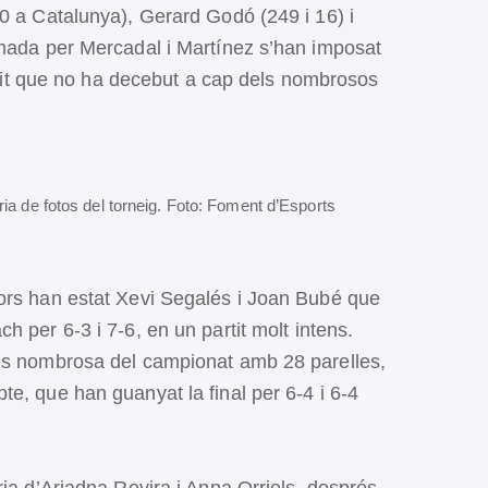
0 a Catalunya), Gerard Godó (249 i 16) i
rmada per Mercadal i Martínez s’han imposat
artit que no ha decebut a cap dels nombrosos
ria de fotos del torneig. Foto: Foment d’Esports
ors han estat Xevi Segalés i Joan Bubé que
h per 6-3 i 7-6, en un partit molt intens.
més nombrosa del campionat amb 28 parelles,
e, que han guanyat la final per 6-4 i 6-4