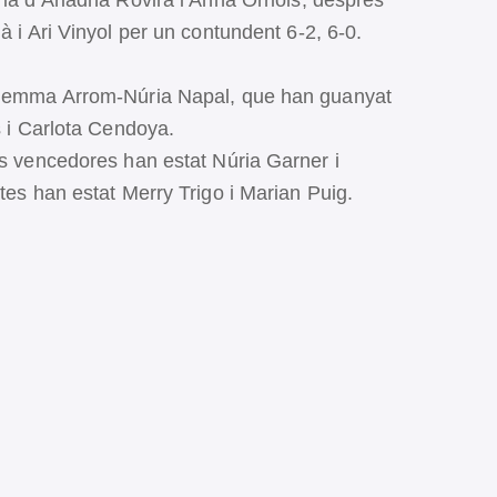
ria d’Ariadna Rovira i Anna Orriols, després
à i Ari Vinyol per un contundent 6-2, 6-0.
a Gemma Arrom-Núria Napal, que han guanyat
s i Carlota Cendoya.
es vencedores han estat Núria Garner i
stes han estat Merry Trigo i Marian Puig.