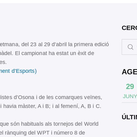
CER
tmana, del 23 al 29 d’abril la primera edició
àdel. El campionat ha estat un èxit de
es.
AG
oment d’Esports)
29
JUN
listes d’Osona i de les comarques veïnes,
i havia màster, A i B; i al femení, A, B i C.
ÚLTI
que són habituals als tornejos del World
el rànquing del WPT i número 8 de