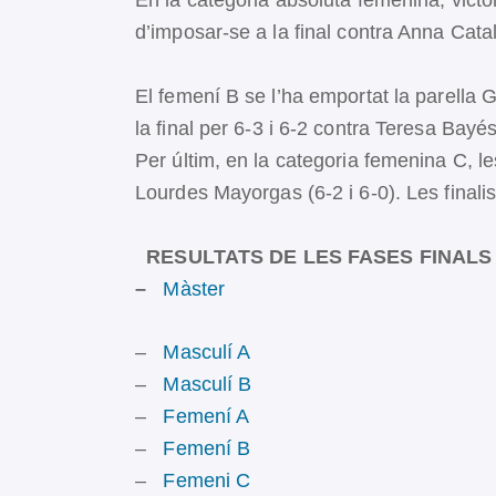
En la categoria absoluta femenina, victò
d’imposar-se a la final contra Anna Catal
El femení B se l’ha emportat la parell
la final per 6-3 i 6-2 contra Teresa Bayé
Per últim, en la categoria femenina C, l
Lourdes Mayorgas (6-2 i 6-0). Les finali
RESULTATS DE LES FASES FINALS
–
Màster
–
Masculí A
–
Masculí B
–
Femení A
–
Femení B
–
Femeni C