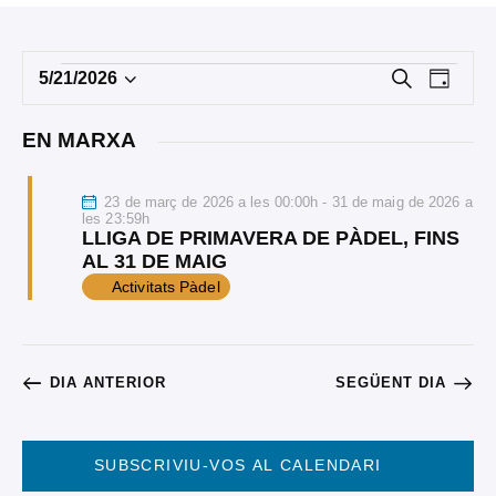
N
N
C
5/21/2026
D
e
S
i
A
A
r
a
e
c
EN MARXA
V
l
a
V
E
e
23 de març de 2026 a les 00:00h - 31 de maig de 2026 a
E
c
G
les 23:59h
LLIGA DE PRIMAVERA DE PÀDEL, FINS
c
A
G
AL 31 DE MAIG
i
Activitats Pàdel
C
o
A
n
I
C
a
Ó
u
DIA ANTERIOR
SEGÜENT DIA
I
D
n
a
E
Ó
d
SUBSCRIVIU-VOS AL CALENDARI
V
a