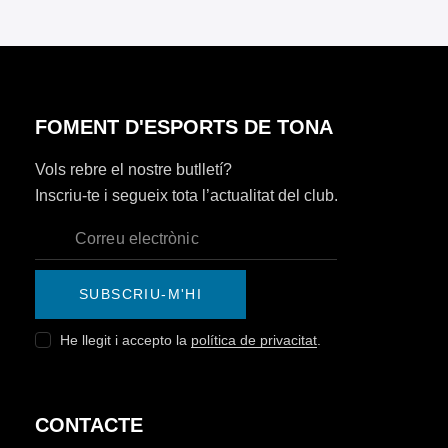
V
I
t
I
a
S
.
S
U
A
U
FOMENT D'ESPORTS DE TONA
L
A
Vols rebre el nostre butlletí?
I
Inscriu-te i segueix tota l’actualitat del club.
L
T
Z
I
A
C
SUBSCRIU-M'HI
C
E
He llegit i accepto la
política de privacitat
.
I
R
O
N
C
CONTACTE