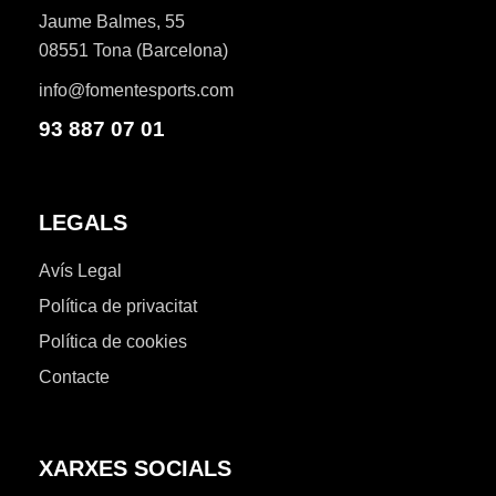
S
A
Jaume Balmes, 55
E
08551 Tona (Barcelona)
D
S
info@fomentesports.com
'
D
93 887 07 01
E
E
V
S
E
LEGALS
D
N
Avís Legal
I
E
Política de privacitat
M
V
Política de cookies
E
Contacte
E
N
N
T
XARXES SOCIALS
I