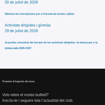
30 de juliol de 2026
Obertes les inscripcions per a l’escola de tennis i pàdel
Activitats dirigides i gimnàs
29 de juliol de 2026
Ja podeu consultar els horaris de les activitats dirigides i la dansa per a la
temporada 2026-2027
Foment d'esports de tona
Vols rebre el nostre butlletí?
Inscriu-te i segueix tota l’actualitat del club.