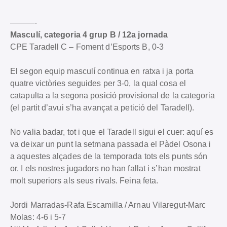
———-
Masculí, categoria 4 grup B / 12a jornada
CPE Taradell C – Foment d’Esports B, 0-3
El segon equip masculí continua en ratxa i ja porta
quatre victòries seguides per 3-0, la qual cosa el
catapulta a la segona posició provisional de la categoria
(el partit d’avui s’ha avançat a petició del Taradell).
No valia badar, tot i que el Taradell sigui el cuer: aquí es
va deixar un punt la setmana passada el Pàdel Osona i
a aquestes alçades de la temporada tots els punts són
or. I els nostres jugadors no han fallat i s’han mostrat
molt superiors als seus rivals. Feina feta.
Jordi Marradas-Rafa Escamilla / Arnau Vilaregut-Marc
Molas: 4-6 i 5-7