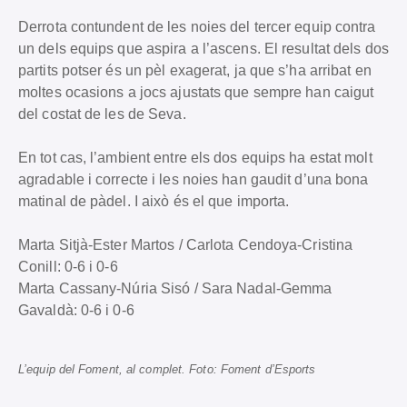
Derrota contundent de les noies del tercer equip contra
un dels equips que aspira a l’ascens. El resultat dels dos
partits potser és un pèl exagerat, ja que s’ha arribat en
moltes ocasions a jocs ajustats que sempre han caigut
del costat de les de Seva.
En tot cas, l’ambient entre els dos equips ha estat molt
agradable i correcte i les noies han gaudit d’una bona
matinal de pàdel. I això és el que importa.
Marta Sitjà-Ester Martos / Carlota Cendoya-Cristina
Conill: 0-6 i 0-6
Marta Cassany-Núria Sisó / Sara Nadal-Gemma
Gavaldà: 0-6 i 0-6
L’equip del Foment, al complet. Foto: Foment d’Esports