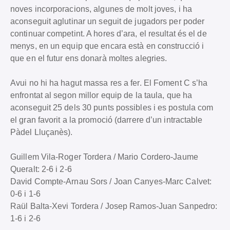
noves incorporacions, algunes de molt joves, i ha
aconseguit aglutinar un seguit de jugadors per poder
continuar competint. A hores d’ara, el resultat és el de
menys, en un equip que encara està en construcció i
que en el futur ens donarà moltes alegries.
Avui no hi ha hagut massa res a fer. El Foment C s’ha
enfrontat al segon millor equip de la taula, que ha
aconseguit 25 dels 30 punts possibles i es postula com
el gran favorit a la promoció (darrere d’un intractable
Pàdel Lluçanès).
Guillem Vila-Roger Tordera / Mario Cordero-Jaume
Queralt: 2-6 i 2-6
David Compte-Arnau Sors / Joan Canyes-Marc Calvet:
0-6 i 1-6
Raül Balta-Xevi Tordera / Josep Ramos-Juan Sanpedro:
1-6 i 2-6