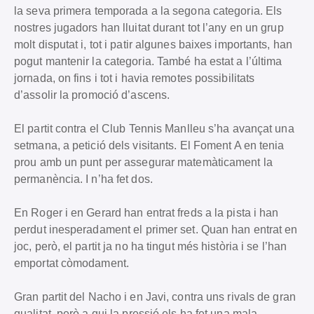
la seva primera temporada a la segona categoria. Els
nostres jugadors han lluitat durant tot l’any en un grup
molt disputat i, tot i patir algunes baixes importants, han
pogut mantenir la categoria. També ha estat a l’última
jornada, on fins i tot i havia remotes possibilitats
d’assolir la promoció d’ascens.
El partit contra el Club Tennis Manlleu s’ha avançat una
setmana, a petició dels visitants. El Foment A en tenia
prou amb un punt per assegurar matemàticament la
permanència. I n’ha fet dos.
En Roger i en Gerard han entrat freds a la pista i han
perdut inesperadament el primer set. Quan han entrat en
joc, però, el partit ja no ha tingut més història i se l’han
emportat còmodament.
Gran partit del Nacho i en Javi, contra uns rivals de gran
qualitat, però a qui la pressió els ha fet una mala