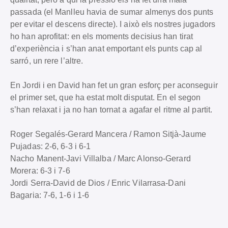
passada (el Manlleu havia de sumar almenys dos punts
per evitar el descens directe). I això els nostres jugadors
ho han aprofitat: en els moments decisius han tirat
d’experiència i s’han anat emportant els punts cap al
sarró, un rere l’altre.
En Jordi i en David han fet un gran esforç per aconseguir
el primer set, que ha estat molt disputat. En el segon
s’han relaxat i ja no han tornat a agafar el ritme al partit.
Roger Segalés-Gerard Mancera / Ramon Sitjà-Jaume
Pujadas: 2-6, 6-3 i 6-1
Nacho Manent-Javi Villalba / Marc Alonso-Gerard
Morera: 6-3 i 7-6
Jordi Serra-David de Dios / Enric Vilarrasa-Dani
Bagaria: 7-6, 1-6 i 1-6