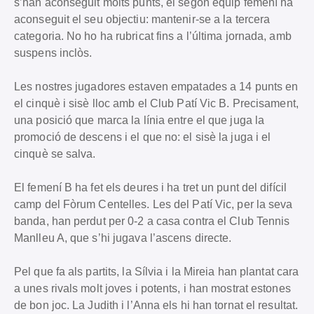
s’han aconseguit molts punts, el segon equip femení ha
aconseguit el seu objectiu: mantenir-se a la tercera
categoria. No ho ha rubricat fins a l’última jornada, amb
suspens inclòs.
Les nostres jugadores estaven empatades a 14 punts en
el cinquè i sisè lloc amb el Club Patí Vic B. Precisament,
una posició que marca la línia entre el que juga la
promoció de descens i el que no: el sisè la juga i el
cinquè se salva.
El femení B ha fet els deures i ha tret un punt del difícil
camp del Fòrum Centelles. Les del Patí Vic, per la seva
banda, han perdut per 0-2 a casa contra el Club Tennis
Manlleu A, que s’hi jugava l’ascens directe.
Pel que fa als partits, la Sílvia i la Mireia han plantat cara
a unes rivals molt joves i potents, i han mostrat estones
de bon joc. La Judith i l’Anna els hi han tornat el resultat.