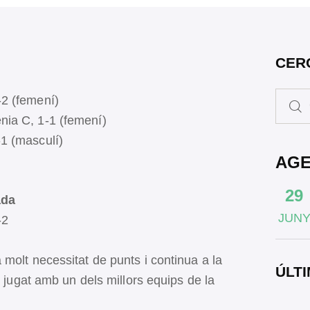
CER
-2 (femení)
ia C, 1-1 (femení)
-1 (masculí)
AG
29
ada
JUN
-2
molt necessitat de punts i continua a la
ÚLTI
n jugat amb un dels millors equips de la
.