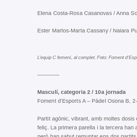
Elena Costa-Rosa Casanovas / Anna Solé
Ester Martos-Marta Cassany / Naiara Puc
L’equip C femení, al complet. Foto: Foment d’Esp
————
Masculí, categoria 2 / 10a jornada
Foment d’Esports A – Pàdel Osona B, 2
Partit agònic, vibrant, amb moltes dosis
feliç. La primera parella i la tercera ha
però han sabut remuntar ens dos partits 