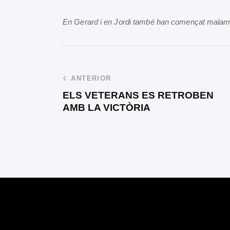
En Gerard i en Jordi també han començat malame
ANTERIOR
ELS VETERANS ES RETROBEN
AMB LA VICTÒRIA