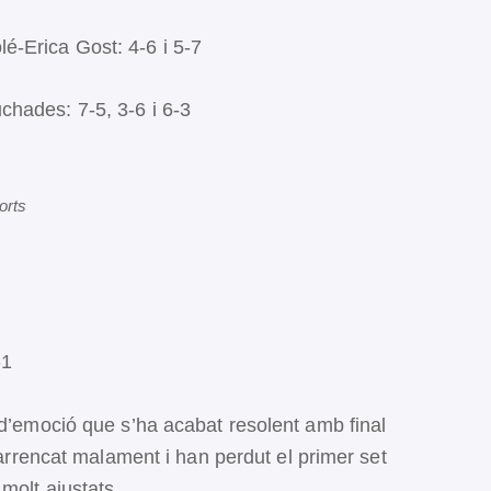
-Erica Gost: 4-6 i 5-7
hades: 7-5, 3-6 i 6-3
orts
-1
 d’emoció que s’ha acabat resolent amb final
n arrencat malament i han perdut el primer set
molt ajustats.