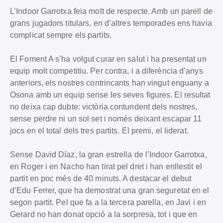
L’Indoor Garrotxa feia molt de respecte. Amb un parell de
grans jugadors titulars, en d’altres temporades ens havia
complicat sempre els partits.
El Foment A s’ha volgut curar en salut i ha presentat un
equip molt competitiu. Per contra, i a diferència d’anys
anteriors, els nostres contrincants han vingut enguany a
Osona amb un equip sense les seves figures. El resultat
no deixa cap dubte: victòria contundent dels nostres,
sense perdre ni un sol set i només deixant escapar 11
jocs en el total dels tres partits. El premi, el liderat.
Sense David Díaz, la gran estrella de l’Indoor Garrotxa,
en Roger i en Nacho han tirat pel dret i han enllestit el
partit en poc més de 40 minuts. A destacar el debut
d’Edu Ferrer, que ha demostrat una gran seguretat en el
segon partit. Pel que fa a la tercera parella, en Javi i en
Gerard no han donat opció a la sorpresa, tot i que en