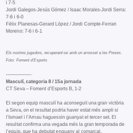
i 7-5
Jordi Galegos-Jesús Gómez / Isaac Morales-Jordi Serra:
7-6 i 6-0
Fèlix Planesas-Gerard López / Jordi Compte-Ferran
Moreno: 7-6 i 6-1
Els nostres jugadors, recuperant-se amb un arrosset a les Preses.
Foto: Foment d’Esports
—————-
Masculí, categoria 8 / 15a jornada
CT Seva – Foment d’Esports B, 1-2
El segon equip masculí ha aconseguit una gran victòria
a Seva, on el resultat podria haver estat més ampli si
l’Ismael i l’Arnau haguessin guanyat el tercer set. El
resultat confirma una vegada més la gran temporada de
l’equip, que ha debutat enguany al comarcal.