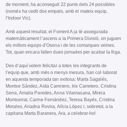
de moment, ha aconseguit 22 punts dels 24 possibles
(només ha cedit dos empats, amb el mateix equip,
l’Indoor Vic).
Amb aquest resultat, el Foment A ja té assegurada
matemàticament l’ascens a la Primera Divisió, on juguen
els millors equips d’Osona i de les comarques veïnes.
Tot, quan encara falten dues jornades per acabar la lliga.
Des d’aquí volem felicitar a totes les integrants de
l’equip que, amb més o menys mesura, han col·laborat
en aquesta temporada tan exitosa: Marta Sagalés,
Montse Sández, Aida Carretero, Iris Carretero, Cristina
Serra, Amalia Paredes, Anna Vilamasana, Mireia
Montserrat, Carme Fernàndez, Teresa Bayés, Cristina
Morales, Ariadna Rovira, Alícia López i, sobretot, a la
capitana Marta Baranera, Ara, a celebrar-ho!