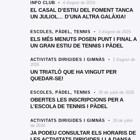
INFO CLUB
4 d'agost de 2026
EL CASAL D’ESTIU DEL FOMENT TANCA
UN JULIOL… D’UNA ALTRA GALÀXIA!
ESCOLES,
PÀDEL,
TENNIS
3 d'agost de 2026
ELS MÉS MENUTS POSEN PUNT I FINAL A
UN GRAN ESTIU DE TENNIS I PÀDEL
ACTIVITATS DIRIGIDES I GIMNÀS
2 d'agost de
2026
UN TRIATLÓ QUE HA VINGUT PER
QUEDAR-SE!
ESCOLES,
PÀDEL,
TENNIS
30 de juliol de 2026
OBERTES LES INSCRIPCIONS PER A
L’ESCOLA DE TENNIS I PÀDEL
ACTIVITATS DIRIGIDES I GIMNÀS
29 de juliol
de 2026
JA PODEU CONSULTAR ELS HORARIS DE
LES ACTIVITATS DIRIGIDES I LA DANSA