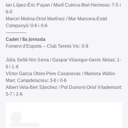
Ian López-Èric Payan / Martí Cutrina-Biel Hermoso: 7-5 i
6-0
Marcel Molina-Oriol Martínez / Mar Mancera-Estel
Companyó: 0-6 i 0-6
————–
Cadet / 8a jornada
Foment d’Esports – Club Tennis Vic: 0-9
Júlia Señé-Nin Serra / Gaspar Vilaregur-Genís Molas: 1-
6 i 1-6
Víctor Garcia Otero-Pere Casanovas / Mariona Wallis-
Marc Campdelacreu: 3-6 i 0-6
Albert Vela-Biel Sánchez / Pol Dumont-Oriol Vilademunt:
5-7 i 2-6