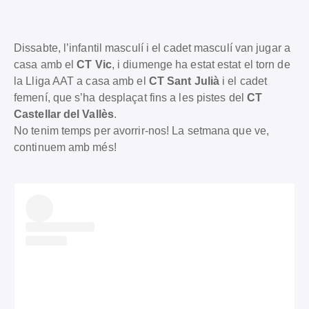
Dissabte, l’infantil masculí i el cadet masculí van jugar a
casa amb el
CT Vic
, i diumenge ha estat estat el torn de
la Lliga AAT a casa amb el
CT Sant Julià
i el cadet
femení, que s’ha desplaçat fins a les pistes del
CT
Castellar del Vallès
.
No tenim temps per avorrir-nos! La setmana que ve,
continuem amb més!