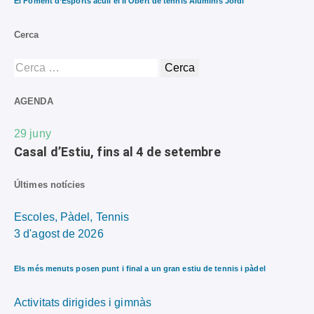
El Foment d’Esports acull el II Obert de tennis Aluminis Jordi
Cerca
AGENDA
29
juny
Casal d’Estiu, fins al 4 de setembre
Últimes notícies
Escoles,
Pàdel,
Tennis
3 d'agost de 2026
Els més menuts posen punt i final a un gran estiu de tennis i pàdel
Activitats dirigides i gimnàs