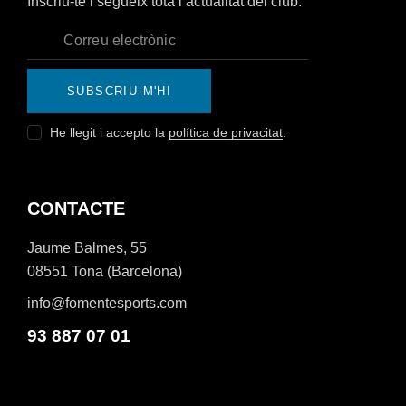
Inscriu-te i segueix tota l’actualitat del club.
SUBSCRIU-M'HI
He llegit i accepto la
política de privacitat
.
CONTACTE
Jaume Balmes, 55
08551 Tona (Barcelona)
info@fomentesports.com
93 887 07 01