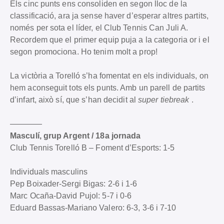
Els cinc punts ens consoliden en segon lloc de la
classificació, ara ja sense haver d’esperar altres partits,
només per sota el líder, el Club Tennis Can Juli A.
Recordem que el primer equip puja a la categoria or i el
segon promociona. Ho tenim molt a prop!
La victòria a Torelló s’ha fomentat en els individuals, on
hem aconseguit tots els punts. Amb un parell de partits
d’infart, això sí, que s’han decidit al
super tiebreak
.
————
Masculí, grup Argent / 18a jornada
Club Tennis Torelló B – Foment d’Esports: 1-5
Individuals masculins
Pep Boixader-Sergi Bigas: 2-6 i 1-6
Marc Ocaña-David Pujol: 5-7 i 0-6
Eduard Bassas-Mariano Valero: 6-3, 3-6 i 7-10