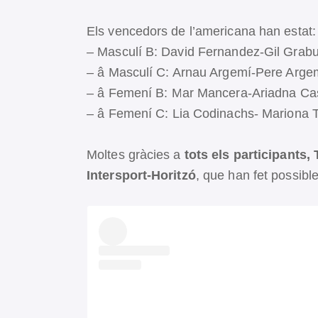
Els vencedors de l’americana han estat
– Masculí B: David Fernandez-Gil Grab
– â Masculí C: Arnau Argemí-Pere Arge
– â Femení B: Mar Mancera-Ariadna C
– â Femení C: Lia Codinachs- Mariona 
Moltes gràcies a
tots els participants,
Intersport-Horitzó
, que han fet possible