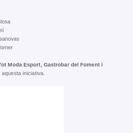
:
ulosa
mí
asanovas
Torner
 Tot Moda Esport, Gastrobar del Foment i
 aquesta iniciativa.