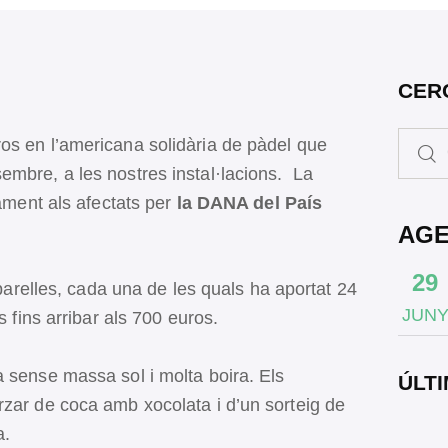
CER
os en l’americana solidària de pàdel que
embre, a les nostres instal·lacions. La
rament als afectats per
la DANA del País
AG
29
 parelles, cada una de les quals ha aportat 24
JUN
s fins arribar als 700 euros.
 sense massa sol i molta boira. Els
ÚLTI
rzar de coca amb xocolata i d’un sorteig de
a.