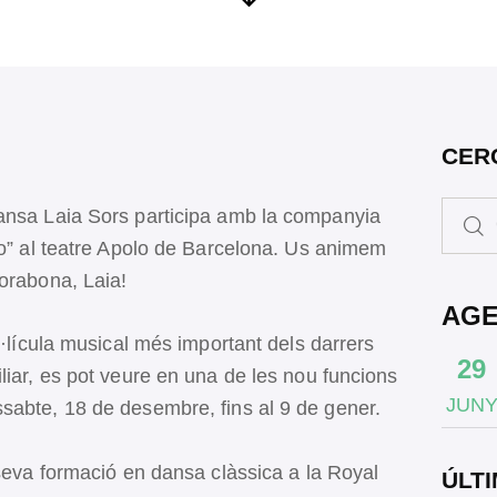
CER
dansa Laia Sors participa amb la companyia
lo” al teatre Apolo de Barcelona. Us animem
horabona, Laia!
AG
l·lícula musical més important dels darrers
29
liar, es pot veure en una de les nou funcions
JUN
sabte, 18 de desembre, fins al 9 de gener.
 seva formació en dansa clàssica a la Royal
ÚLTI