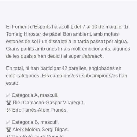
El Foment d’Esports ha acollit, del 7 al 10 de maig, el 1r
Torneig Hirostar de pàdel Bon ambient, amb moltes
estones de sol i un dissabte a la tarda passat per aigua.
Grans partits amb unes finals molt emocionants, algunes
de les quals s’han dedicit al super
tiebreack
.
En total, hi han participat 42 parelles, englobades en
cinc categories. Els campions/es i subcampions/es han
estat:
✅ Categoria A, masculí.
🏆 Biel Camacho-Gaspar Vilaregut.
🥈 Eric Farrés-Aleix Prunés.
✅ Categoria B, masculí.
🏆 Aleix Molera-Sergi Bigas.
🥈 Pep Solé-Jordi Compte.