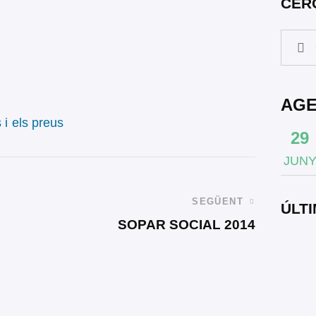
CER
AG
 i els preus
29
JUN
SEGÜENT
ÚLTI
SOPAR SOCIAL 2014