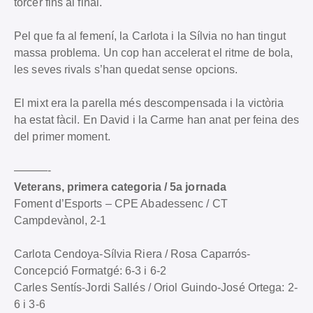
tòrcer fins al final.
Pel que fa al femení, la Carlota i la Sílvia no han tingut
massa problema. Un cop han accelerat el ritme de bola,
les seves rivals s’han quedat sense opcions.
El mixt era la parella més descompensada i la victòria
ha estat fàcil. En David i la Carme han anat per feina des
del primer moment.
———-
Veterans, primera categoria / 5a jornada
Foment d’Esports – CPE Abadessenc / CT
Campdevànol, 2-1
Carlota Cendoya-Sílvia Riera / Rosa Caparrós-
Concepció Formatgé: 6-3 i 6-2
Carles Sentís-Jordi Sallés / Oriol Guindo-José Ortega: 2-
6 i 3-6