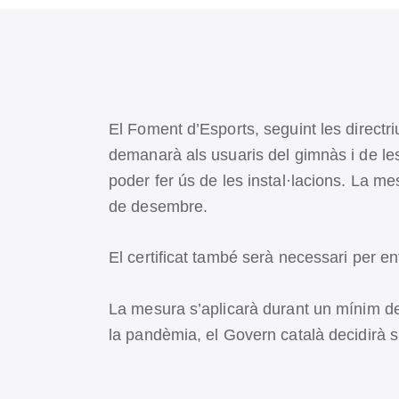
El Foment d’Esports, seguint les directri
demanarà als usuaris del gimnàs i de les a
poder fer ús de les instal·lacions. La me
de desembre.
El certificat també serà necessari per ent
La mesura s’aplicarà durant un mínim de 
la pandèmia, el Govern català decidirà si