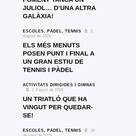
JULIOL… D’UNA ALTRA
GALÀXIA!
ESCOLES,
PÀDEL,
TENNIS
3
d'agost de 2026
ELS MÉS MENUTS
POSEN PUNT I FINAL A
UN GRAN ESTIU DE
TENNIS I PÀDEL
ACTIVITATS DIRIGIDES I GIMNÀS
2 d'agost de 2026
UN TRIATLÓ QUE HA
VINGUT PER QUEDAR-
SE!
ESCOLES,
PÀDEL,
TENNIS
30
de juliol de 2026