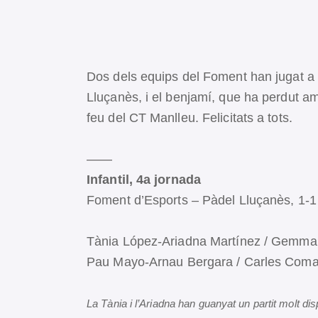
Dos dels equips del Foment han jugat a c
Lluçanès, i el benjamí, que ha perdut amb
feu del CT Manlleu. Felicitats a tots.
——
Infantil, 4a jornada
Foment d’Esports – Pàdel Lluçanès, 1-1
Tània López-Ariadna Martínez / Gemma F
Pau Mayo-Arnau Bergara / Carles Coma-
La Tània i l’Ariadna han guanyat un partit molt di