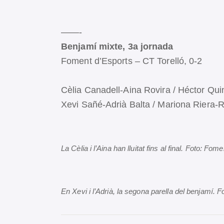
——-
Benjamí mixte, 3a jornada
Foment d’Esports – CT Torelló, 0-2
Cèlia Canadell-Aina Rovira / Héctor Quin
Xevi Sañé-Adrià Balta / Mariona Riera-Ro
La Cèlia i l’Aina han lluitat fins al final. Foto: Fom
En Xevi i l’Adrià, la segona parella del benjamí. 