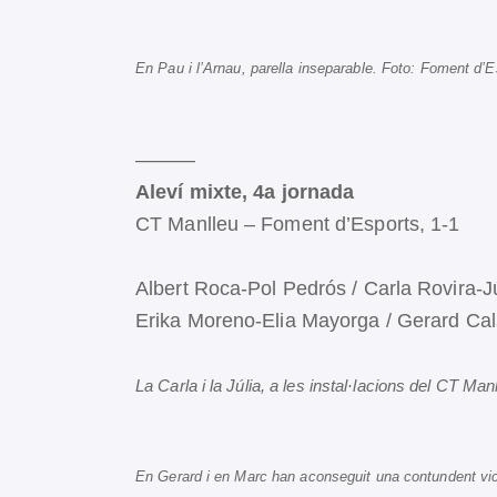
En Pau i l’Arnau, parella inseparable. Foto: Foment d’E
———
Aleví mixte, 4a jornada
CT Manlleu – Foment d’Esports, 1-1
Albert Roca-Pol Pedrós / Carla Rovira-Jú
Erika Moreno-Elia Mayorga / Gerard Cala
La Carla i la Júlia, a les instal·lacions del CT Ma
En Gerard i en Marc han aconseguit una contundent vic