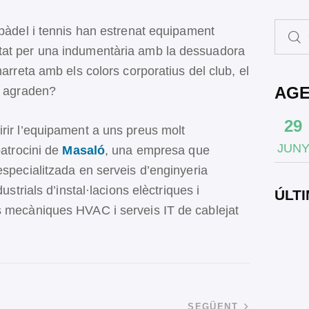
 pàdel i tennis han estrenat equipament
tat per una indumentària amb la dessuadora
marreta amb els colors corporatius del club, el
AG
s agraden?
29
rir l’equipament a uns preus molt
JUN
patrocini de
Masaló
, una empresa que
especialitzada en serveis d’enginyeria
ustrials d’instal·lacions elèctriques i
ÚLTI
s mecàniques HVAC i serveis IT de cablejat
SEGÜENT