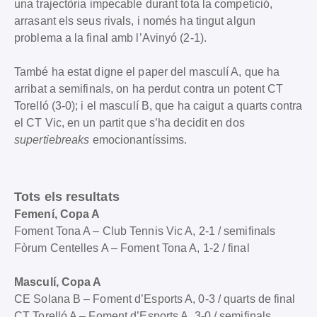
una trajectòria impecable durant tota la competició,
arrasant els seus rivals, i només ha tingut algun
problema a la final amb l’Avinyó (2-1).
També ha estat digne el paper del masculí A, que ha
arribat a semifinals, on ha perdut contra un potent CT
Torelló (3-0); i el masculí B, que ha caigut a quarts contra
el CT Vic, en un partit que s’ha decidit en dos
supertiebreaks
emocionantíssims.
Tots els resultats
Femení, Copa A
Foment Tona A – Club Tennis Vic A, 2-1 / semifinals
Fòrum Centelles A – Foment Tona A, 1-2 / final
Masculí, Copa A
CE Solana B – Foment d’Esports A, 0-3 / quarts de final
CT Torelló A – Foment d’Esports A, 3-0 / semifinals