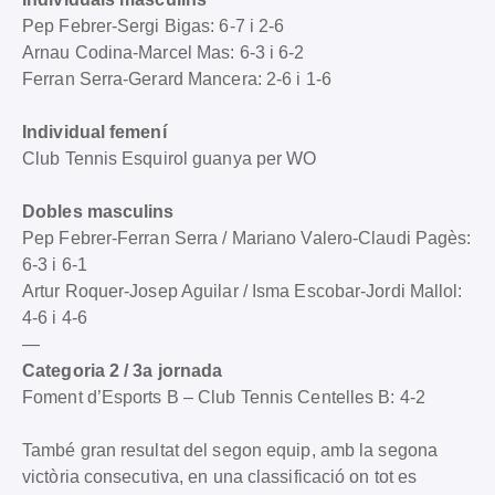
Pep Febrer-Sergi Bigas: 6-7 i 2-6
Arnau Codina-Marcel Mas: 6-3 i 6-2
Ferran Serra-Gerard Mancera: 2-6 i 1-6
Individual femení
Club Tennis Esquirol guanya per WO
Dobles masculins
Pep Febrer-Ferran Serra / Mariano Valero-Claudi Pagès:
6-3 i 6-1
Artur Roquer-Josep Aguilar / Isma Escobar-Jordi Mallol:
4-6 i 4-6
—
Categoria 2 / 3a jornada
Foment d’Esports B – Club Tennis Centelles B: 4-2
També gran resultat del segon equip, amb la segona
victòria consecutiva, en una classificació on tot es