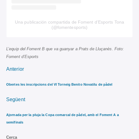
Una publicación compartida de Foment d’Esports Tona
(@fomentesports)
L’equip del Foment B que va guanyar a Prats de Lluçanès. Foto:
Foment d’Esports
Anterior
Obertes les inscripcions del VI Torneig Benito Novatilu de pàdel
Següent
Ajornada per la pluja la Copa comarcal de pàdel, amb el Foment A a
semifinals
Cerca