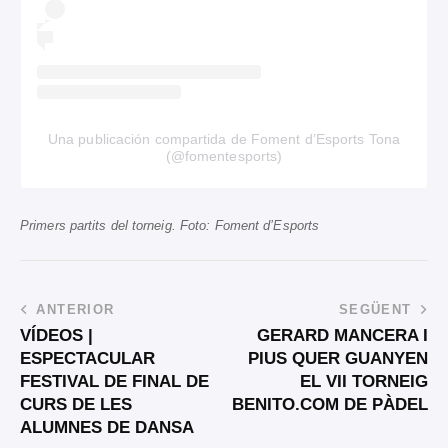
Una publicación compartida de Foment d’Esports Tona
(@fomentesports)
Primers partits del torneig. Foto: Foment d’Esports
ANTERIOR
SEGÜENT
VÍDEOS |
GERARD MANCERA I
ESPECTACULAR
PIUS QUER GUANYEN
FESTIVAL DE FINAL DE
EL VII TORNEIG
CURS DE LES
BENITO.COM DE PÀDEL
ALUMNES DE DANSA