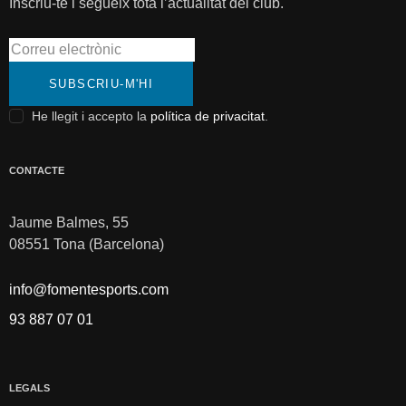
Inscriu-te i segueix tota l’actualitat del club.
SUBSCRIU-M'HI
He llegit i accepto la
política de privacitat
.
CONTACTE
Jaume Balmes, 55
08551 Tona (Barcelona)
info@fomentesports.com
93 887 07 01
LEGALS