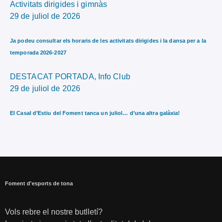
Activitats dirigides i gimnàs
29 de juliol de 2026
Ja podeu consultar els horaris de les activitats dirigides i la dansa per a la
temporada 2026-2027
DESTACAT PORTADA,
Info Club
29 de juliol de 2026
El Casal d’Estiu del Foment tanca un juliol… d’una altra galàxia!
Foment d'esports de tona
Vols rebre el nostre butlletí?