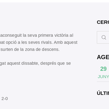
CER
conseguit la seva primera victòria al
at opció a les seves rivals. Amb aquest
 i surten de la zona de descens.
AG
jugat aquest dissabte, després que se
29
JUN
ÚLTI
 2-0