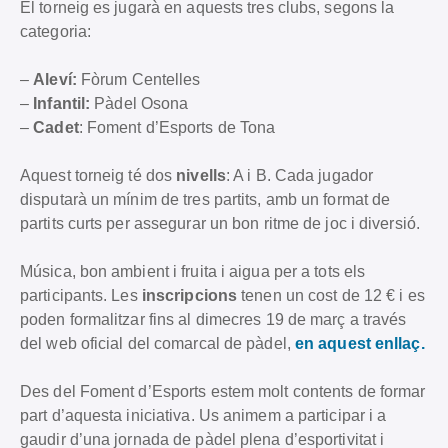
El torneig es jugarà en aquests tres clubs, segons la
categoria:
–
Aleví:
Fòrum Centelles
–
Infantil:
Pàdel Osona
–
Cadet
: Foment d’Esports de Tona
Aquest torneig té dos
nivells
: A i B. Cada jugador
disputarà un mínim de tres partits, amb un format de
partits curts per assegurar un bon ritme de joc i diversió.
Música, bon ambient i fruita i aigua per a tots els
participants. Les
inscripcions
tenen un cost de 12 € i es
poden formalitzar fins al dimecres 19 de març a través
del web oficial del comarcal de pàdel,
en aquest enllaç.
Des del Foment d’Esports estem molt contents de formar
part d’aquesta iniciativa. Us animem a participar i a
gaudir d’una jornada de pàdel plena d’esportivitat i