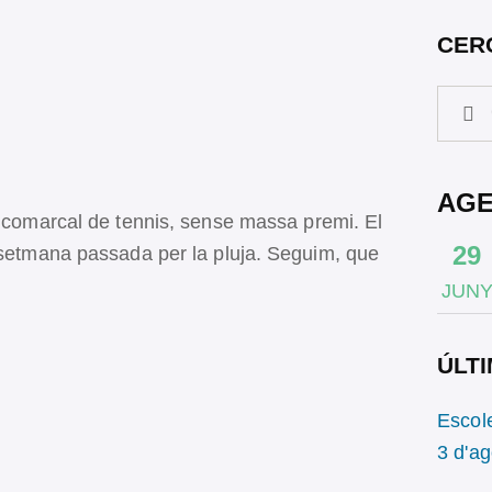
CER
AG
l comarcal de tennis, sense massa premi. El
29
a setmana passada per la pluja. Seguim, que
JUN
ÚLTI
Escol
3 d'a