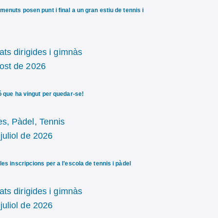
menuts posen punt i final a un gran estiu de tennis i
tats dirigides i gimnàs
gost de 2026
ló que ha vingut per quedar-se!
es,
Pàdel,
Tennis
juliol de 2026
les inscripcions per a l’escola de tennis i pàdel
tats dirigides i gimnàs
juliol de 2026