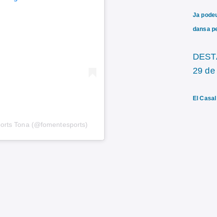
Ja podeu 
dansa pe
DEST
29 de 
El Casal
ports Tona (@fomentesports)