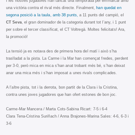
I les nostres jugadores han tancat una temporada per emmarcar amb
una victòria contra el rival més directe. Finalment,
han quedat en
segona posició a la taula, amb 38 punts,
a 11 punts del campió, el
CT Seva
, el gran dominador de la categoria durant tot l’any, i 1 punt
per sobre el tercer classificat, el CT Voltregà. Moltes felicitats! Ara,
la promoció!
La tensió ja es notava des de primera hora del matí i això s’ha
traslladat a la pista. La Carme i la Mar han començat fredes, perdent
per 3-0, però mica en mica s’han anat trobant més bé, s’han deixat
anar una mica més i s’han imposat a unes rivals complicades.
A l’altre pista, tot i la derrota, bon partit de la Clara i la Cristina,
contra unes joves jugadores que han ofert estones de bon joc.
Carme-Mar Mancera / Marta Cots-Sabina Ricart: 7-5 i 6-4
Clara Tena-Cristina Suriñach / Anna Brajones-Marina Sales: 4-6, 6-3 i
3-6