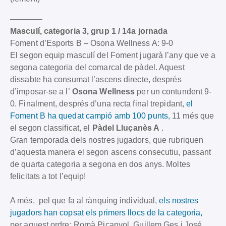
————
Masculí, categoria 3, grup 1 / 14a jornada
Foment d’Esports B – Osona Wellness A: 9-0
El segon equip masculí del Foment jugarà l’any que ve a
segona categoria del comarcal de pàdel. Aquest
dissabte ha consumat l’ascens directe, després
d’imposar-se a l’
Osona Wellness
per un contundent 9-
0. Finalment, després d’una recta final trepidant,
el
Foment B ha quedat campió amb 100 punts,
11 més que
el segon classificat, el
Pàdel Lluçanès A
.
Gran temporada dels nostres jugadors, que rubriquen
d’aquesta manera el segon ascens consecutiu, passant
de quarta categoria a segona en dos anys. Moltes
felicitats a tot l’equip!
A més, pel que fa al rànquing individual,
els nostres
jugadors han copsat els primers llocs de la categoria,
per aquest ordre: Romà Picanyol, Guillem Ges i José