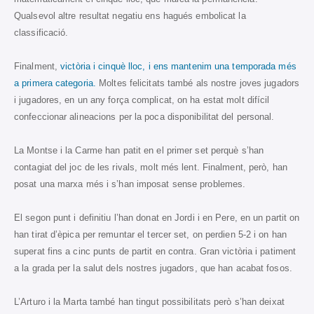
Qualsevol altre resultat negatiu ens hagués embolicat la
classificació.
Finalment,
victòria i cinquè lloc, i ens mantenim una temporada més
a primera categoria.
Moltes felicitats també als nostre joves jugadors
i jugadores, en un any força complicat, on ha estat molt difícil
confeccionar alineacions per la poca disponibilitat del personal.
La Montse i la Carme han patit en el primer set perquè s’han
contagiat del joc de les rivals, molt més lent. Finalment, però, han
posat una marxa més i s’han imposat sense problemes.
El segon punt i definitiu l’han donat en Jordi i en Pere, en un partit on
han tirat d’èpica per remuntar el tercer set, on perdien 5-2 i on han
superat fins a cinc punts de partit en contra. Gran victòria i patiment
a la grada per la salut dels nostres jugadors, que han acabat fosos.
L’Arturo i la Marta també han tingut possibilitats però s’han deixat