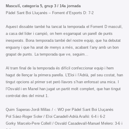
Masculí, categoria 5, grup 3 / 14a jornada
Pàdel Sant Boi Lluçanès – Foment d’Esports D: 7-2
Aquest dissabte també ha tancat la temporada el Foment D masculí,
a casa del líder i campió, on hem esgarrapat un parell de punts
inesperats. Bona temporada també del nostre equip, que ha debutat
enguany i que ha anat de menys a més, acabant l’any amb un bon
grapat de punts. La temporada que ve, seguim…
Al tram final de la temporada és difícil confeccionar equip i hem
hagut de llençar la primera parella. L’Eloi i l’Adrià, pel seu costat, han
tingut opcions al primer set però llavors s’han enfonsat una mica. I
l’Osvald i en Manel han jugat un partit molt complert, que han tingut
controlat des del minut 1.
Quim Saperas-Jordi Millas / -: WO per Pàdel Sant Boi Lluçanès
Pol Sáez-Roger Soler / Eloi Canadell-Adrià Arañó: 6-4 i 6-2
Gorky Marcelo-Pere Collell / Osvald Casadevall-Manuel Melero: 3-6 i