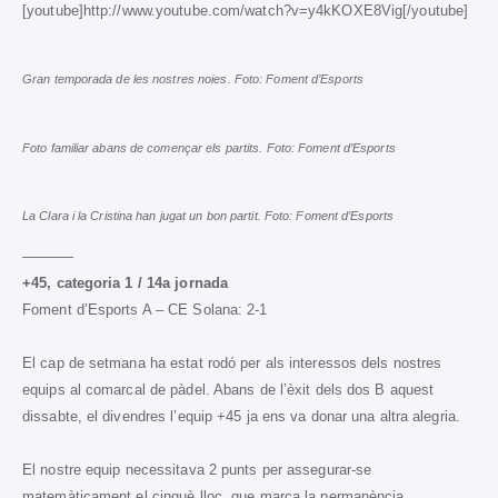
[youtube]http://www.youtube.com/watch?v=y4kKOXE8Vig[/youtube]
Gran temporada de les nostres noies. Foto: Foment d’Esports
Foto familiar abans de començar els partits. Foto: Foment d’Esports
La Clara i la Cristina han jugat un bon partit. Foto: Foment d’Esports
———–
+45, categoria 1 / 14a jornada
Foment d’Esports A – CE Solana: 2-1
El cap de setmana ha estat rodó per als interessos dels nostres
equips al comarcal de pàdel. Abans de l’èxit dels dos B aquest
dissabte, el divendres l’equip +45 ja ens va donar una altra alegria.
El nostre equip necessitava 2 punts per assegurar-se
matemàticament el cinquè lloc, que marca la permanència.