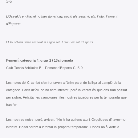
3-6
L’Osvald i en Manel no han donat cap opció als seus rivals. Foto: Foment
d’Esports
L’Eloi i l’Adrià s’han ensorrat al segon set. Foto: Foment d’Esports
———-
Femení, categoria 4, grup 2 / 13a jornada
Club Tennis Arbúcies B – Foment d’Esports C: 5-0
Les noies del C també s’enfrontaven a l’últim partit de la lliga al campió de la
categoria. Partit difícil, on ho hem intentat, però la veritat és que ens han passat
per sobre. Felicitar les campiones i les nostres jugadores per la temporada que
han fet.
Les nostres noies, però, avisen: “No hi ha qui ens aturi. Orgulloses d’haver-ho
intentat. Ho tornarem a intentar la propera temporada”. Doncs això. Actitud!