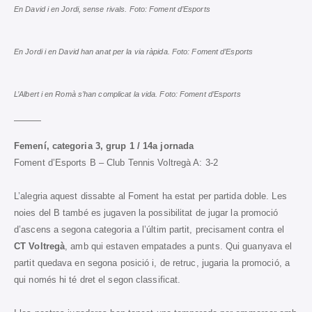
En David i en Jordi, sense rivals. Foto: Foment d’Esports
En Jordi i en David han anat per la via ràpida. Foto: Foment d’Esports
L’Albert i en Romà s’han complicat la vida. Foto: Foment d’Esports
———
Femení, categoria 3, grup 1 / 14a jornada
Foment d’Esports B – Club Tennis Voltregà A: 3-2
L’alegria aquest dissabte al Foment ha estat per partida doble. Les
noies del B també es jugaven la possibilitat de jugar la promoció
d’ascens a segona categoria a l’últim partit, precisament contra el
CT Voltregà
, amb qui estaven empatades a punts. Qui guanyava el
partit quedava en segona posició i, de retruc, jugaria la promoció, a
qui només hi té dret el segon classificat.