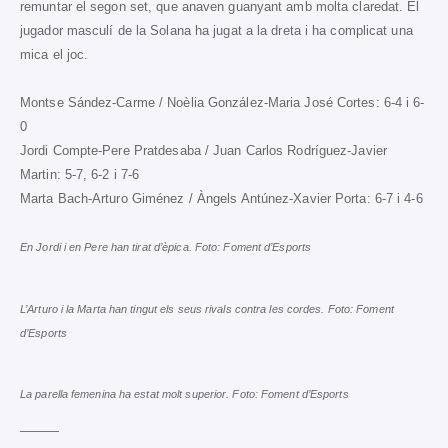
remuntar el segon set, que anaven guanyant amb molta claredat. El
jugador masculí de la Solana ha jugat a la dreta i ha complicat una
mica el joc.
Montse Sández-Carme / Noèlia González-Maria José Cortes: 6-4 i 6-
0
Jordi Compte-Pere Pratdesaba / Juan Carlos Rodríguez-Javier
Martin: 5-7, 6-2 i 7-6
Marta Bach-Arturo Giménez / Àngels Antúnez-Xavier Porta: 6-7 i 4-6
En Jordi i en Pere han tirat d’èpica. Foto: Foment d’Esports
L’Arturo i la Marta han tingut els seus rivals contra les cordes. Foto: Foment
d’Esports
La parella femenina ha estat molt superior. Foto: Foment d’Esports
———