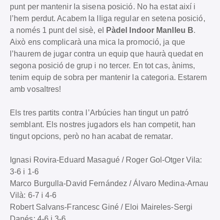
punt per mantenir la sisena posició. No ha estat així i
l’hem perdut. Acabem la lliga regular en setena posició,
a només 1 punt del sisè, el
Pàdel Indoor Manlleu B
.
Això ens complicarà una mica la promoció, ja que
l’haurem de jugar contra un equip que haurà quedat en
segona posició de grup i no tercer. En tot cas, ànims,
tenim equip de sobra per mantenir la categoria. Estarem
amb vosaltres!
Els tres partits contra l’Arbúcies han tingut un patró
semblant. Els nostres jugadors els han competit, han
tingut opcions, però no han acabat de rematar.
Ignasi Rovira-Eduard Masagué / Roger Gol-Otger Vila:
3-6 i 1-6
Marco Burgulla-David Fernández / Álvaro Medina-Arnau
Vilà: 6-7 i 4-6
Robert Salvans-Francesc Giné / Eloi Maireles-Sergi
Danés: 4-6 i 3-6