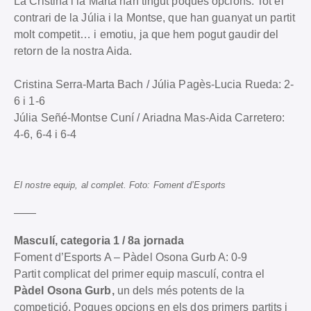
La Cristina i la Marta han tingut poques opcions. Tot el
contrari de la Júlia i la Montse, que han guanyat un partit
molt competit… i emotiu, ja que hem pogut gaudir del
retorn de la nostra Aida.
Cristina Serra-Marta Bach / Júlia Pagès-Lucia Rueda: 2-
6 i 1-6
Júlia Señé-Montse Cuní / Ariadna Mas-Aida Carretero:
4-6, 6-4 i 6-4
El nostre equip, al complet. Foto: Foment d’Esports
——
Masculí, categoria 1 / 8a jornada
Foment d’Esports A – Pàdel Osona Gurb A: 0-9
Partit complicat del primer equip masculí, contra el
Pàdel Osona Gurb,
un dels més potents de la
competició. Poques opcions en els dos primers partits i