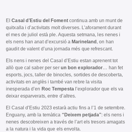
El
Casal d’Estiu del Foment
continua amb un munt de
quitxalla i d’activitats molt diverses. L’aforament durant
el mes de juliol està ple. Aquesta setmana, les nenes i
els nens han anat d’excursió a
Marineland
, on han
gaudit de valent d’una jornada més que refrescant.
Els nens i nenes del Casal d’Estiu estan aprenent tot
allò que cal saber per ser
un bon explorador
… han fet
esports, jocs, taller de binocles, sortides de descoberta,
activitats en anglès i també van rebre la visita
inesperada d’en
Roc Tempesta
l’explorador que els va
deixar esparverats, entre d’altres.
El Casal d’Estiu 2023 estarà actiu fins a l’1 de setembre.
Enguany, amb la temàtica
“Deixem petjada”
: els nens i
nenes descobreixen a través de l’art els tresors amagats
a la natura i la vida que els envolta.