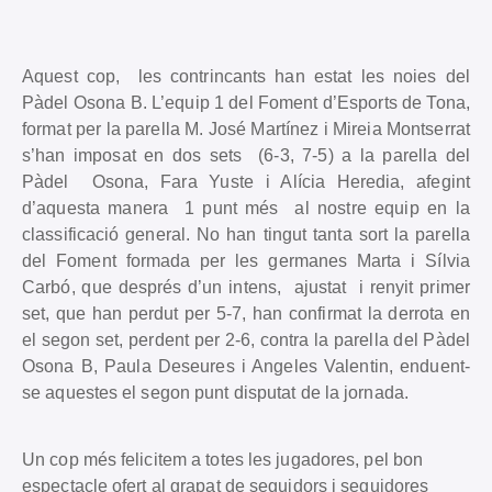
Aquest cop, les contrincants han estat les noies del
Pàdel Osona B. L’equip 1 del Foment d’Esports de Tona,
format per la parella M. José Martínez i Mireia Montserrat
s’han imposat en dos sets (6-3, 7-5) a la parella del
Pàdel Osona, Fara Yuste i Alícia Heredia, afegint
d’aquesta manera 1 punt més al nostre equip en la
classificació general. No han tingut tanta sort la parella
del Foment formada per les germanes Marta i Sílvia
Carbó, que després d’un intens, ajustat i renyit primer
set, que han perdut per 5-7, han confirmat la derrota en
el segon set, perdent per 2-6, contra la parella del Pàdel
Osona B, Paula Deseures i Angeles Valentin, enduent-
se aquestes el segon punt disputat de la jornada.
Un cop més felicitem a totes les jugadores, pel bon
espectacle ofert al grapat de seguidors i seguidores