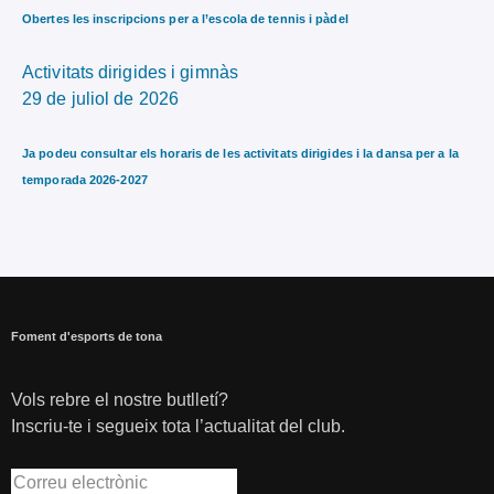
Obertes les inscripcions per a l’escola de tennis i pàdel
Activitats dirigides i gimnàs
29 de juliol de 2026
Ja podeu consultar els horaris de les activitats dirigides i la dansa per a la
temporada 2026-2027
Foment d'esports de tona
Vols rebre el nostre butlletí?
Inscriu-te i segueix tota l’actualitat del club.