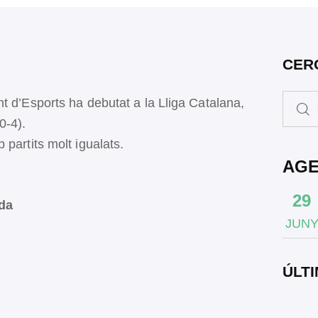
CER
t d’Esports ha debutat a la Lliga Catalana,
0-4).
partits molt igualats.
AG
29
ada
JUN
ÚLTI