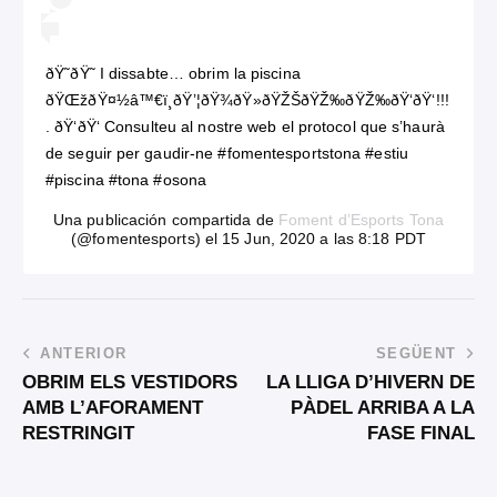
ðŸ˜ðŸ˜ I dissabte… obrim la piscina
ðŸŒžðŸ¤½‍â™€ï¸ðŸ’¦ðŸ¾ðŸ»ðŸŽŠðŸŽ‰ðŸŽ‰ðŸ‘ðŸ‘!!!
. ðŸ‘ðŸ‘ Consulteu al nostre web el protocol que s’haurà
de seguir per gaudir-ne #fomentesportstona #estiu
#piscina #tona #osona
Una publicación compartida de
Foment d’Esports Tona
(@fomentesports) el 15 Jun, 2020 a las 8:18 PDT
ANTERIOR
SEGÜENT
OBRIM ELS VESTIDORS
LA LLIGA D’HIVERN DE
AMB L’AFORAMENT
PÀDEL ARRIBA A LA
RESTRINGIT
FASE FINAL