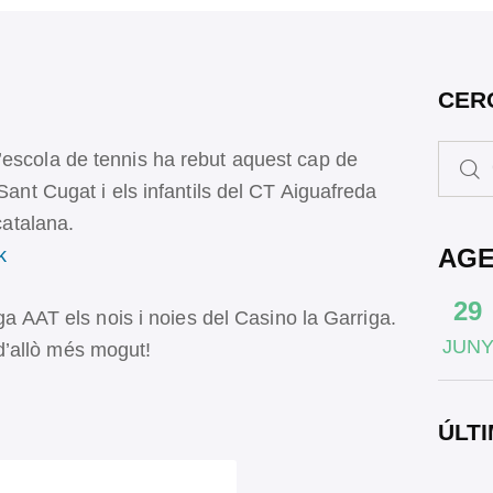
CER
’escola de tennis ha rebut aquest cap de
 Sant Cugat i els infantils del CT Aiguafreda
 catalana.
AG
ok
29
iga AAT els nois i noies del Casino la Garriga.
JUN
d’allò més mogut!
ÚLTI