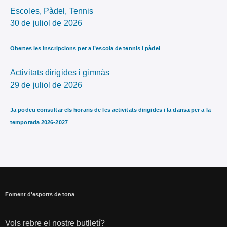
Escoles,
Pàdel,
Tennis
30 de juliol de 2026
Obertes les inscripcions per a l’escola de tennis i pàdel
Activitats dirigides i gimnàs
29 de juliol de 2026
Ja podeu consultar els horaris de les activitats dirigides i la dansa per a la
temporada 2026-2027
Foment d'esports de tona
Vols rebre el nostre butlletí?