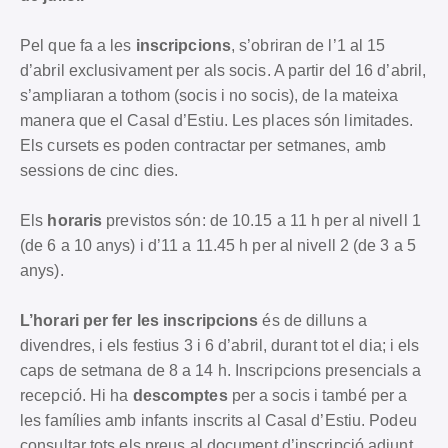
Pel que fa a les
inscripcions
, s’obriran de l’1 al 15
d’abril exclusivament per als socis. A partir del 16 d’abril,
s’ampliaran a tothom (socis i no socis), de la mateixa
manera que el Casal d’Estiu. Les places són limitades.
Els cursets es poden contractar per setmanes, amb
sessions de cinc dies.
Els
horaris
previstos són: de 10.15 a 11 h per al nivell 1
(de 6 a 10 anys) i d’11 a 11.45 h per al nivell 2 (de 3 a 5
anys).
L’horari per fer les inscripcions
és de dilluns a
divendres, i els festius 3 i 6 d’abril, durant tot el dia; i els
caps de setmana de 8 a 14 h. Inscripcions presencials a
recepció. Hi ha
descomptes
per a socis i també per a
les famílies amb infants inscrits al Casal d’Estiu. Podeu
consultar tots els preus al document d’inscripció adjunt,