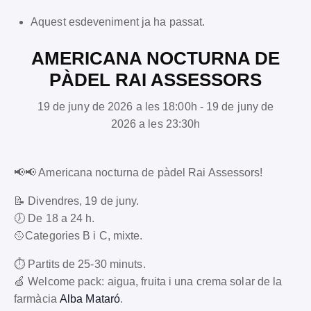
Aquest esdeveniment ja ha passat.
AMERICANA NOCTURNA DE
PÀDEL RAI ASSESSORS
19 de juny de 2026 a les 18:00h - 19 de juny de
2026 a les 23:30h
📢📢 Americana nocturna de pàdel Rai Assessors!
📝 Divendres, 19 de juny.
🕖 De 18 a 24 h.
🥎Categories B i C, mixte.
⏱️ Partits de 25-30 minuts.
🍏 Welcome pack: aigua, fruita i una crema solar de la
farmàcia
Alba Mataró
.