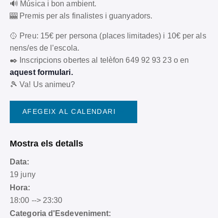
🔊 Música i bon ambient.
🎰 Premis per als finalistes i guanyadors.
🥎 Preu: 15€ per persona (places limitades) i 10€ per als
nens/es de l’escola.
✒️ Inscripcions obertes al telèfon 649 92 93 23 o en
aquest formulari.
🎾 Va! Us animeu?
AFEGEIX AL CALENDARI
Mostra els detalls
Data:
19 juny
Hora:
18:00 --> 23:30
Categoria d'Esdeveniment: