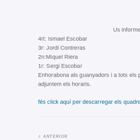
Us informem dels 4 prim
4rt: Ismael Escobar
3r: Jordi Contreras
2n:Miquel Riera
1r: Sergi Escobar
Enhorabona als guanyadors i a tots els p
adjuntem els horaris.
fés click aquí per descarregar els quadr
ANTERIOR