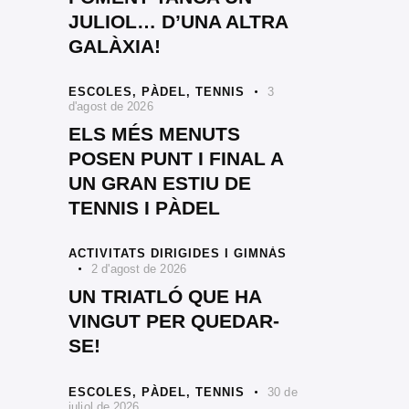
JULIOL… D’UNA ALTRA
GALÀXIA!
ESCOLES,
PÀDEL,
TENNIS
3
d'agost de 2026
ELS MÉS MENUTS
POSEN PUNT I FINAL A
UN GRAN ESTIU DE
TENNIS I PÀDEL
ACTIVITATS DIRIGIDES I GIMNÀS
2 d'agost de 2026
UN TRIATLÓ QUE HA
VINGUT PER QUEDAR-
SE!
ESCOLES,
PÀDEL,
TENNIS
30 de
juliol de 2026