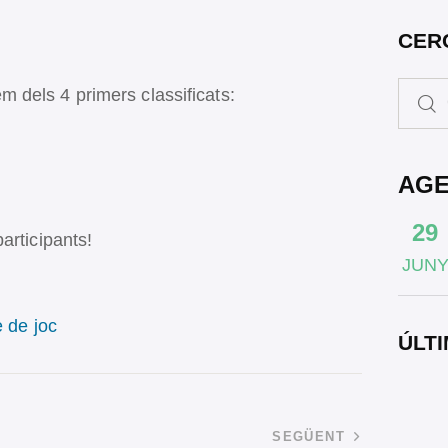
CER
ers classificats:
AG
29
articipants!
JUN
e de joc
ÚLTI
SEGÜENT